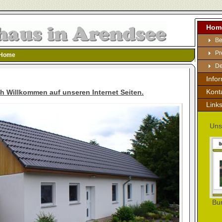
Hom
Be
Pr
Home
De
Info
Kont
ch Willkommen auf unseren Internet Seiten.
Link
Uns
Bu