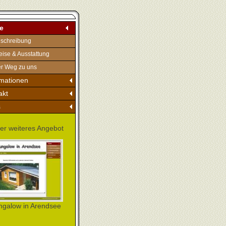
e
schreibung
eise & Ausstattung
r Weg zu uns
rmationen
akt
s
er weiteres Angebot
ngalow in Arendsee